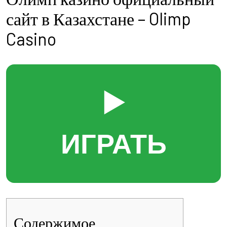
сайт в Казахстане – Olimp
Casino
▶️
ИГРАТЬ
Содержимое