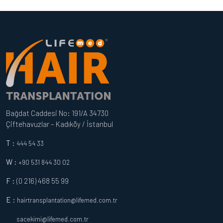
Bağdat Caddesi No: 191/A 34730
Çiftehavuzlar – Kadıköy / İstanbul
T :
444 54 33
W :
+90 531 844 30 02
F :
(0 216) 468 55 99
E :
hairtransplantation@lifemed.com.tr
sacekimi@lifemed.com.tr