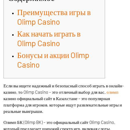
Преимущества игры в
Olimp Casino
Как начать играть в
Olimp Casino
Бонусы и акции Olimp
Casino
Если вы ищете надежный и безопасный способ играть в онлайн-
казино, то Olimp Casino – это отличный выбор для вас.
олимп
казино официальный сайт в Казахстане – это популярная
платформа для игроков, которые ищут развлекательные игры и
реальные выигрыши.
Олимп БК (Olimp BK) – это официальный сайт Olimp Casino,
который предлагает широкий спектр игр, включая слоты,