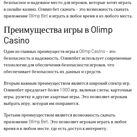
безопасное и надежное место для игроков, которые хотят играть
в онлайн-казино. Олимп бет скачать – это возможность скачать
приложение Olimp Bet и играть в любое время и из любого места.
Преимущества игры в Olimp
Casino
Один из главных преимуществ игры в Olimp Casino – это
безопасность и надежность. Олимпбет использует современные
технологии для обеспечения безопасности игроков, что
обеспечивает безопасность их данных и средств.
Вторым важным преимуществом является широкий спектр игр.
Олимпбет предлагает более 1 000 игр, включая слоты, карточные
игры, рулетку и другие азартные игры. Это позволяет игрокам
выбрать игру, которая им понравится.
Третьим преимуществом является возможность скачать
приложение Olimp Bet. Это позволяет игрокам играть в любое
время и в любом месте, где есть доступ к интернету.